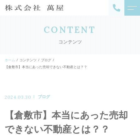
トップページ
スタッフ
CONTENT
コンテンツ
当事務所について
お客様の声
ホーム
コンテンツ
ブログ
メニュー
アクセス
【倉敷市】本当にあった売却できない不動産とは？？
仲介売却
よくある質問
不動産買取
ブログ
2024.03.30
ニュース
空き家対策
その他の売却
【倉敷市】本当にあった売却
コンテンツ
できない不動産とは？？
キャンペーン